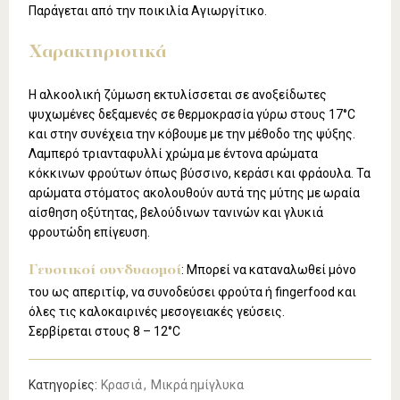
Παράγεται από την ποικιλία Αγιωργίτικο.
Χαρακτηριστικά
H αλκοολική ζύμωση εκτυλίσσεται σε ανοξείδωτες
ψυχωμένες δεξαμενές σε θερμοκρασία γύρω στους 17°C
και στην συνέχεια την κόβουμε με την μέθοδο της ψύξης.
Λαμπερό τριανταφυλλί χρώμα με έντονα αρώματα
κόκκινων φρούτων όπως βύσσινο, κεράσι και φράουλα. Τα
αρώματα στόματος ακολουθούν αυτά της μύτης με ωραία
αίσθηση οξύτητας, βελούδινων τανινών και γλυκιά
φρουτώδη επίγευση.
: Μπορεί να καταναλωθεί μόνο
Γευστικοί συνδυασμοί
του ως απεριτίφ, να συνοδεύσει φρούτα ή fingerfood και
όλες τις καλοκαιρινές μεσογειακές γεύσεις.
Σερβίρεται στους 8 – 12°C
Κατηγορίες:
Κρασιά
,
Μικρά ημίγλυκα