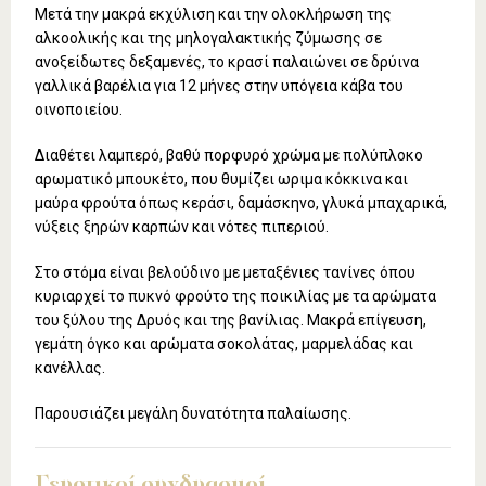
Μετά την μακρά εκχύλιση και την ολοκλήρωση της
αλκοολικής και της μηλογαλακτικής ζύμωσης σε
ανοξείδωτες δεξαμενές, το κρασί παλαιώνει σε δρύινα
γαλλικά βαρέλια για 12 μήνες στην υπόγεια κάβα του
οινοποιείου.
Διαθέτει λαμπερό, βαθύ πορφυρό χρώμα με πολύπλοκο
αρωματικό μπουκέτο, που θυμίζει ωριμα κόκκινα και
μαύρα φρούτα όπως κεράσι, δαμάσκηνο, γλυκά μπαχαρικά,
νύξεις ξηρών καρπών και νότες πιπεριού.
Στο στόμα είναι βελούδινο με μεταξένιες τανίνες όπου
κυριαρχεί το πυκνό φρούτο της ποικιλίας με τα αρώματα
του ξύλου της Δρυός και της βανίλιας. Μακρά επίγευση,
γεμάτη όγκο και αρώματα σοκολάτας, μαρμελάδας και
κανέλλας.
Παρουσιάζει μεγάλη δυνατότητα παλαίωσης.
Γευστικοί συνδυασμοί