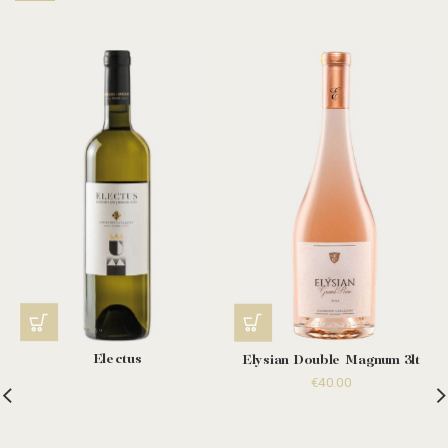
Electus
Elysian Double Magnum 3lt
€
40.00